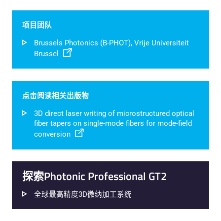
项目团队
Brussels Photonics (B-PHOT), Vrije Universiteit
Brussel
点击阅读相关出版物
3D direct laser writing of microstructured optical
fiber tapers on single-mode fibers for mode-field
conversion
探索Photonic Professional GT2
全球最高精度3D微纳加工系统