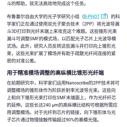
斗的帮助，就无法高效地完成这个任务。
布鲁塞尔自由大学的光子学研究小组（
B-PHOT
）的科
学家们正在通过使用双光子聚合技术（2PP）将光波导漏
斗3D打印到光纤末端上来攻克这个难题。这些锥形光束
漏斗可调整SMF的模式场，以匹配光子芯片上光波导模
式场。此外，研究人员反转这些漏斗并打印向上锥形光
束，这些光束扩展了模场并有助于疏散光纤间连接的紧
密的对准公差。
用于精准模场调整的高纵横比锥形光纤端
在前期研究中，科学家们运用Nanoscribe的2PP技术将可
调整模场的锥形体作为阶跃折射率光波导光束。这些向
上和向下锥形光束打印在SMF末端面上，作为光纤纤芯
的延伸。这些长达240 µm的高纵横比结构可根据所需应
用调整模场。对于光纤到芯片的链接，向下锥形体与光
子芯片通过物理接触传输超过90%的基模光强。