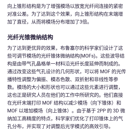
向上锥形结构是为了增强模场以放宽光纤间连接的紧密
对准公差。为了达到这个效果，向上锥形结构在末端增
加了直径，从而将模场分布增加了3倍。
光纤光锥微纳结构
为了达到更优异的效果，布鲁塞尔的科学家们设计了这
些可调节模场的光纤锥体微纳结构(MOFs)。这些波导结
构是由带气孔晶格单一材料沿光纤长度延伸而制成的。
通过改变这些气孔设计的几何形状，可以将 MOF 的光传
播特性调整为偏振、模态色散、双折射和非线性等参
数。模场的大小和形状也可以通过这些元素进行调整，
这也正是研究人员在他们的工作中所研究的。他们直接
在光纤末端打印 MOF 结构以减少模场（向下锥体）和
MOF 以增加模场（向上锥体）。由于基于 2PP 的 3D 微
纳加工高精度的特点，科学家们优化了打印锥体上的气
孔分布，并实现了对调整后光学模式的高效引导。