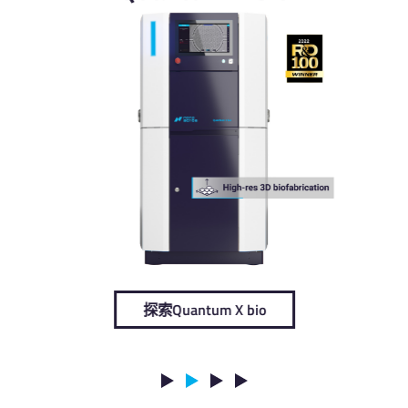
Quantum X align
ntum X bio
uantum X bio
探索Quantum X align